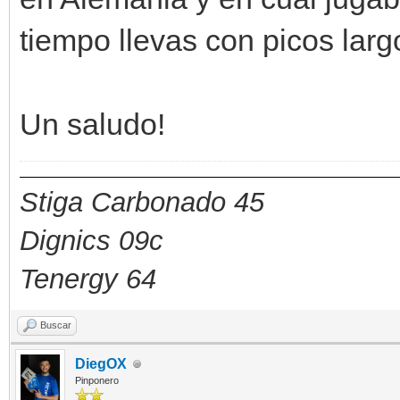
tiempo llevas con picos lar
Un saludo!
Stiga Carbonado 45
Dignics 09c
Tenergy 64
Buscar
DiegOX
Pinponero