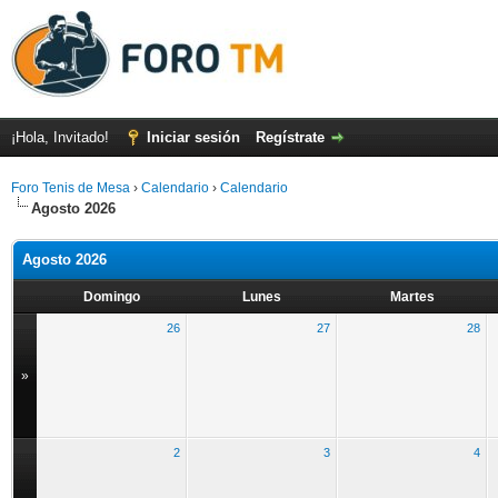
¡Hola, Invitado!
Iniciar sesión
Regístrate
Foro Tenis de Mesa
›
Calendario
›
Calendario
Agosto 2026
Agosto 2026
Domingo
Lunes
Martes
26
27
28
»
2
3
4