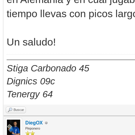
tiempo llevas con picos lar
Un saludo!
Stiga Carbonado 45
Dignics 09c
Tenergy 64
Buscar
DiegOX
Pinponero