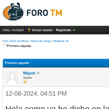
¡Hola, Invitado!
Iniciar sesión
Regístrate
Foro Tenis de Mesa
›
Mesa de Juego
›
Material
Primera raqueta
Primera raqueta
Miguel
Sinpala
12-08-2024, 04:51 PM
Hola como ya he dicho en la