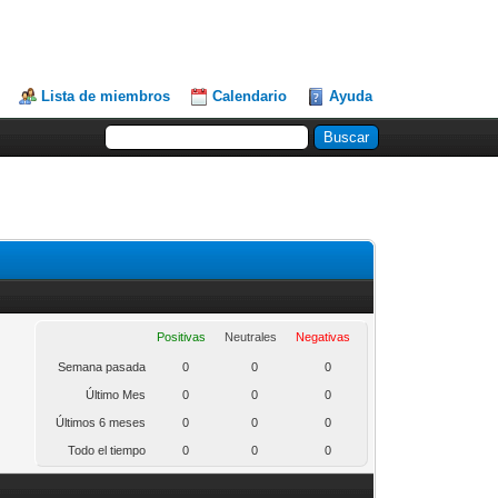
Lista de miembros
Calendario
Ayuda
Positivas
Neutrales
Negativas
Semana pasada
0
0
0
Último Mes
0
0
0
Últimos 6 meses
0
0
0
Todo el tiempo
0
0
0