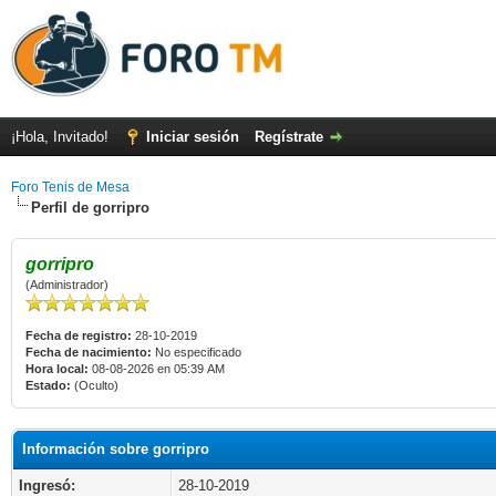
¡Hola, Invitado!
Iniciar sesión
Regístrate
Foro Tenis de Mesa
Perfil de gorripro
gorripro
(Administrador)
Fecha de registro:
28-10-2019
Fecha de nacimiento:
No especificado
Hora local:
08-08-2026 en 05:39 AM
Estado:
(Oculto)
Información sobre gorripro
Ingresó:
28-10-2019