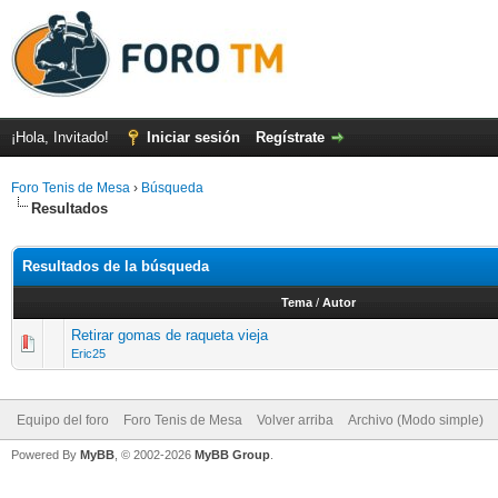
¡Hola, Invitado!
Iniciar sesión
Regístrate
Foro Tenis de Mesa
›
Búsqueda
Resultados
Resultados de la búsqueda
Tema
/
Autor
Retirar gomas de raqueta vieja
Eric25
Equipo del foro
Foro Tenis de Mesa
Volver arriba
Archivo (Modo simple)
Powered By
MyBB
, © 2002-2026
MyBB Group
.